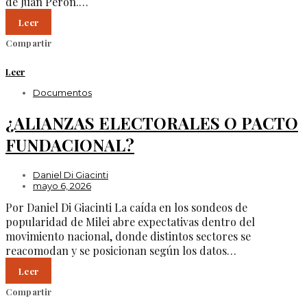
de Juan Perón.…
Leer
Compartir
Leer
Documentos
¿ALIANZAS ELECTORALES O PACTO
FUNDACIONAL?
Daniel Di Giacinti
mayo 6, 2026
Por Daniel Di Giacinti La caída en los sondeos de
popularidad de Milei abre expectativas dentro del
movimiento nacional, donde distintos sectores se
reacomodan y se posicionan según los datos…
Leer
Compartir