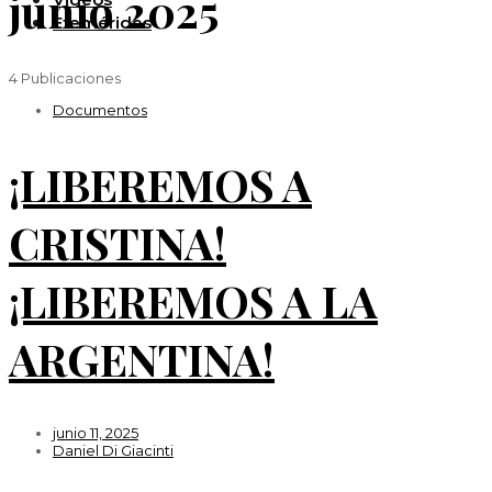
junio 2025
Efemérides
4 Publicaciones
Documentos
¡LIBEREMOS A
CRISTINA!
¡LIBEREMOS A LA
ARGENTINA!
junio 11, 2025
Daniel Di Giacinti