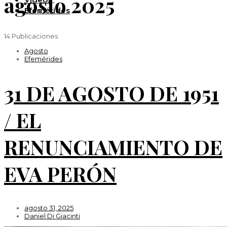
agosto 2025
Efemérides
14 Publicaciones
Agosto
Efemérides
31 DE AGOSTO DE 1951
/ EL
RENUNCIAMIENTO DE
EVA PERÓN
agosto 31, 2025
Daniel Di Giacinti