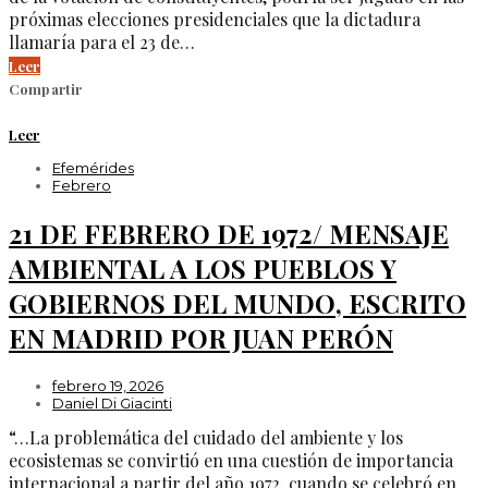
próximas elecciones presidenciales que la dictadura
llamaría para el 23 de…
Leer
Compartir
Leer
Efemérides
Febrero
21 DE FEBRERO DE 1972/ MENSAJE
AMBIENTAL A LOS PUEBLOS Y
GOBIERNOS DEL MUNDO, ESCRITO
EN MADRID POR JUAN PERÓN
febrero 19, 2026
Daniel Di Giacinti
“…La problemática del cuidado del ambiente y los
ecosistemas se convirtió en una cuestión de importancia
internacional a partir del año 1972, cuando se celebró en