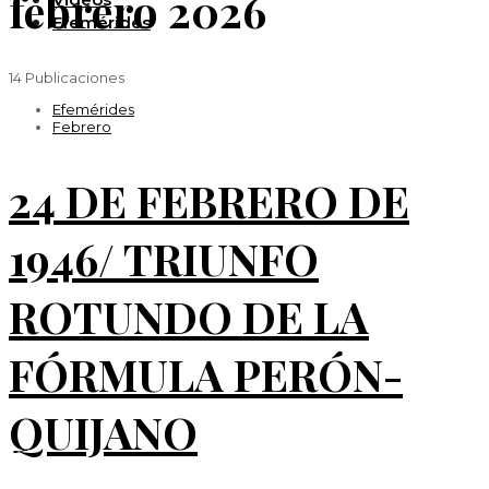
febrero 2026
Efemérides
14 Publicaciones
Efemérides
Febrero
24 DE FEBRERO DE
1946/ TRIUNFO
ROTUNDO DE LA
FÓRMULA PERÓN-
QUIJANO