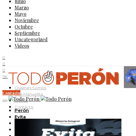
Junio
Marzo
Mayo
Noviembre
Octubre
Septiembre
Uncategorized
Videos
0
0
0
11K
Quienes Somos
Contacto
Villa Manuelita
Ciccus
Contacto
Perón
Evita
Documentos
Curso Evita Capitana
Videos