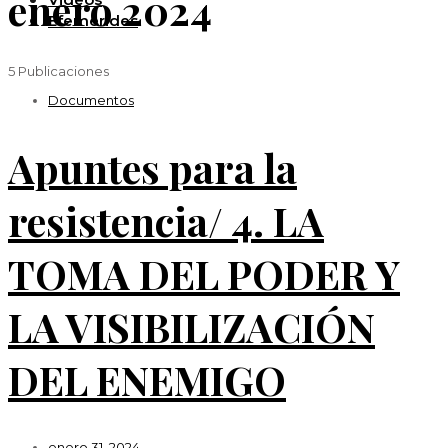
enero 2024
Efemérides
5 Publicaciones
Documentos
Apuntes para la
resistencia/ 4. LA
TOMA DEL PODER Y
LA VISIBILIZACIÓN
DEL ENEMIGO
enero 31, 2024