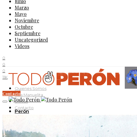
Junio
Marzo
Mayo
Noviembre
Octubre
Septiembre
Uncategorized
Videos
0
0
0
11K
Quienes Somos
Contacto
Villa Manuelita
Ciccus
Contacto
Perón
Evita
Documentos
Curso Evita Capitana
Videos