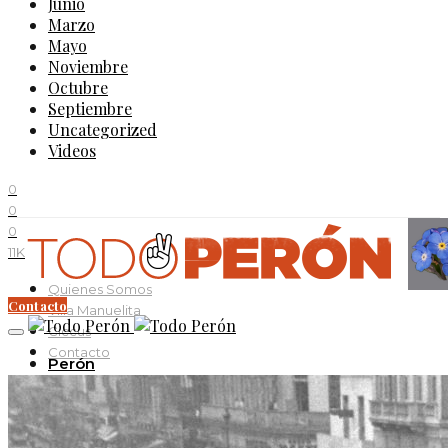
Junio
Marzo
Mayo
Noviembre
Octubre
Septiembre
Uncategorized
Videos
0
0
0
11K
Quienes Somos
Contacto
Villa Manuelita
Ciccus
Contacto
Perón
Evita
Documentos
Curso Evita Capitana
Videos