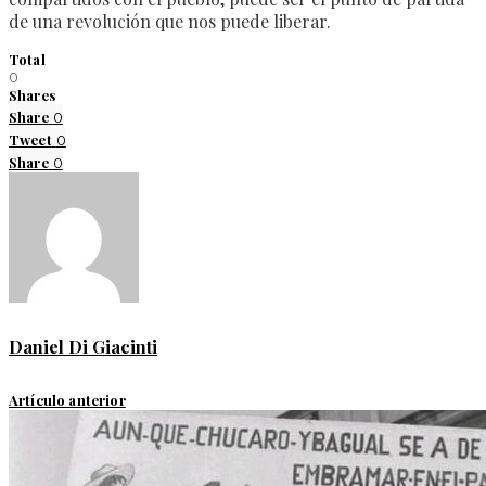
de una revolución que nos puede liberar.
Total
0
Shares
Share
0
Tweet
0
Share
0
Daniel Di Giacinti
Artículo anterior