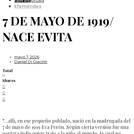
Uncategorized
Efemérides
7 DE MAYO DE 1919/
NACE EVITA
mayo 7, 2026
Daniel Di Giacinti
Total
0
Shares
0
0
0
“…allí, en ese pequeño poblado, nació en la madrugada del
7 de mayo de 1919 Eva Perón. Según cierta versión fue una
partera india quien trajo a la niña al mundo, lo cual no