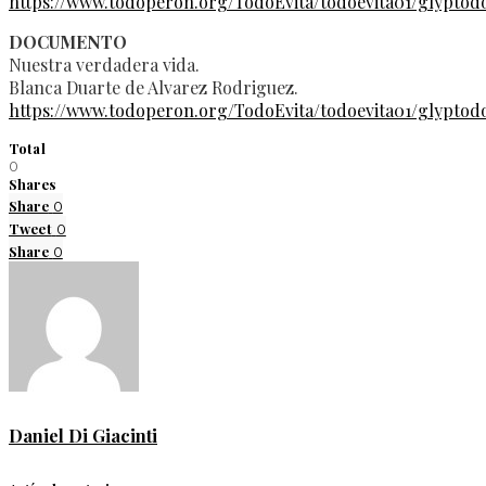
https://www.todoperon.org/TodoEvita/todoevita01/glyptod
DOCUMENTO
Nuestra verdadera vida.
Blanca Duarte de Alvarez Rodriguez.
https://www.todoperon.org/TodoEvita/todoevita01/glyptod
Total
0
Shares
Share
0
Tweet
0
Share
0
Daniel Di Giacinti