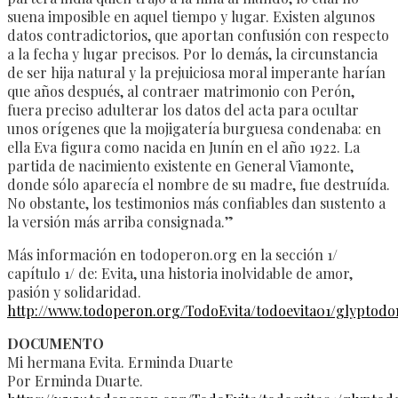
suena imposible en aquel tiempo y lugar. Existen algunos
datos contradictorios, que aportan confusión con respecto
a la fecha y lugar precisos. Por lo demás, la circunstancia
de ser hija natural y la prejuiciosa moral imperante harían
que años después, al contraer matrimonio con Perón,
fuera preciso adulterar los datos del acta para ocultar
unos orígenes que la mojigatería burguesa condenaba: en
ella Eva figura como nacida en Junín en el año 1922. La
partida de nacimiento existente en General Viamonte,
donde sólo aparecía el nombre de su madre, fue destruída.
No obstante, los testimonios más confiables dan sustento a
la versión más arriba consignada.”
Más información en todoperon.org en la sección 1/
capítulo 1/ de: Evita, una historia inolvidable de amor,
pasión y solidaridad.
http://www.todoperon.org/TodoEvita/todoevita01/glyptodo
DOCUMENTO
Mi hermana Evita. Erminda Duarte
Por Erminda Duarte.