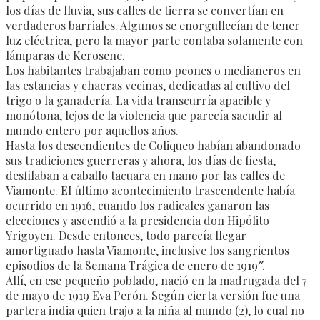
los días de lluvia, sus calles de tierra se convertían en
verdaderos barriales. Algunos se enorgullecían de tener
luz eléctrica, pero la mayor parte contaba solamente con
lámparas de Kerosene.
Los habitantes trabajaban como peones o medianeros en
las estancias y chacras vecinas, dedicadas al cultivo del
trigo o la ganadería. La vida transcurría apacible y
monótona, lejos de la violencia que parecía sacudir al
mundo entero por aquellos años.
Hasta los descendientes de Coliqueo habían abandonado
sus tradiciones guerreras y ahora, los días de fiesta,
desfilaban a caballo tacuara en mano por las calles de
Viamonte. EI último acontecimiento trascendente había
ocurrido en 1916, cuando los radicales ganaron las
elecciones y ascendió a la presidencia don Hipólito
Yrigoyen. Desde entonces, todo parecía llegar
amortiguado hasta Viamonte, inclusive los sangrientos
episodios de la Semana Trágica de enero de 1919″.
Allí, en ese pequeño poblado, nació en la madrugada del 7
de mayo de 1919 Eva Perón. Según cierta versión fue una
partera india quien trajo a la niña al mundo (2), lo cual no