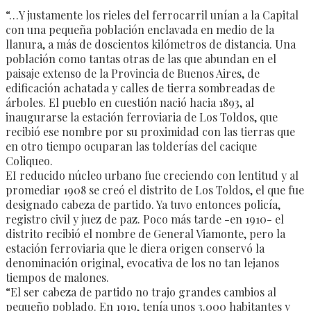
“…Y justamente los rieles del ferrocarril unían a la Capital
con una pequeña población enclavada en medio de la
llanura, a más de doscientos kilómetros de distancia. Una
población como tantas otras de las que abundan en el
paisaje extenso de la Provincia de Buenos Aires, de
edificación achatada y calles de tierra sombreadas de
árboles. El pueblo en cuestión nació hacia 1893, al
inaugurarse la estación ferroviaria de Los Toldos, que
recibió ese nombre por su proximidad con las tierras que
en otro tiempo ocuparan las tolderías del cacique
Coliqueo.
EI reducido núcleo urbano fue creciendo con lentitud y al
promediar 1908 se creó el distrito de Los Toldos, el que fue
designado cabeza de partido. Ya tuvo entonces policía,
registro civil y juez de paz. Poco más tarde -en 1910- el
distrito recibió el nombre de General Viamonte, pero la
estación ferroviaria que le diera origen conservó la
denominación original, evocativa de los no tan lejanos
tiempos de malones.
“El ser cabeza de partido no trajo grandes cambios al
pequeño poblado. En 1919, tenía unos 3.000 habitantes y