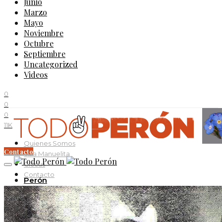
Junio
Marzo
Mayo
Noviembre
Octubre
Septiembre
Uncategorized
Videos
0
0
0
11K
Quienes Somos
Contacto
Villa Manuelita
Ciccus
Contacto
Perón
Evita
Documentos
Curso Evita Capitana
Videos