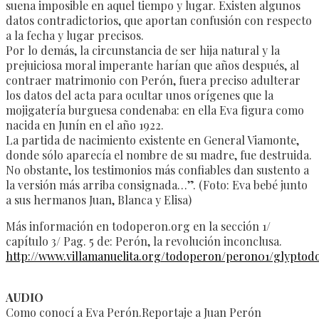
suena imposible en aquel tiempo y lugar. Existen algunos
datos contradictorios, que aportan confusión con respecto
a la fecha y lugar precisos.
Por lo demás, la circunstancia de ser hija natural y la
prejuiciosa moral imperante harían que años después, al
contraer matrimonio con Perón, fuera preciso adulterar
los datos del acta para ocultar unos orígenes que la
mojigatería burguesa condenaba: en ella Eva figura como
nacida en Junín en el año 1922.
La partida de nacimiento existente en General Viamonte,
donde sólo aparecía el nombre de su madre, fue destruida.
No obstante, los testimonios más confiables dan sustento a
la versión más arriba consignada…”. (Foto: Eva bebé junto
a sus hermanos Juan, Blanca y Elisa)
Más información en todoperon.org en la sección 1/
capítulo 3/ Pag. 5 de: Perón, la revolución inconclusa.
http://www.villamanuelita.org/todoperon/peron01/glyptodo
AUDIO
Como conocí a Eva Perón.Reportaje a Juan Perón