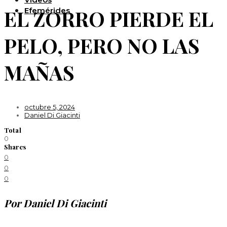
EL ZORRO PIERDE EL
Efemérides
PELO, PERO NO LAS
MAÑAS
octubre 5, 2024
Daniel Di Giacinti
Total
0
Shares
0
0
0
Por Daniel Di Giacinti