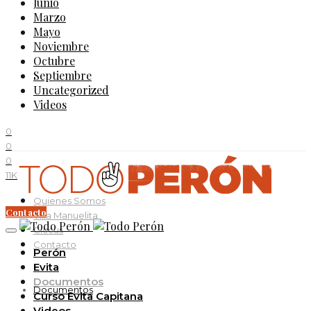
Junio
Marzo
Mayo
Noviembre
Octubre
Septiembre
Uncategorized
Videos
0
0
0
11K
Quienes Somos
Contacto
Villa Manuelita
Ciccus
Contacto
Perón
Evita
Documentos
Documentos
Curso Evita Capitana
Videos