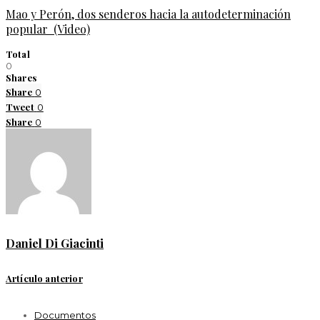
Mao y Perón, dos senderos hacia la autodeterminación
popular (Video)
Total
0
Shares
Share
0
Tweet
0
Share
0
Daniel Di Giacinti
Artículo anterior
Documentos