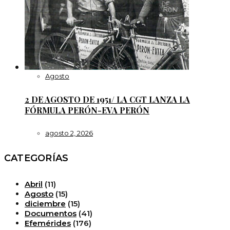
Agosto
2 DE AGOSTO DE 1951/ LA CGT LANZA LA
FÓRMULA PERÓN-EVA PERÓN
agosto 2, 2026
CATEGORÍAS
Abril
(11)
Agosto
(15)
diciembre
(15)
Documentos
(41)
Efemérides
(176)