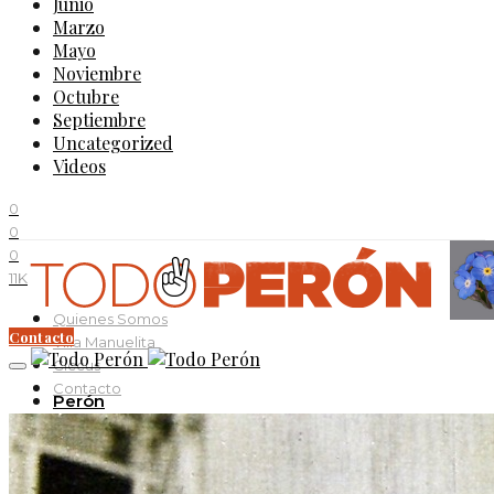
Junio
Marzo
Mayo
Noviembre
Octubre
Septiembre
Uncategorized
Videos
0
0
0
11K
Quienes Somos
Contacto
Villa Manuelita
Ciccus
Contacto
Perón
Evita
Documentos
Curso Evita Capitana
Videos