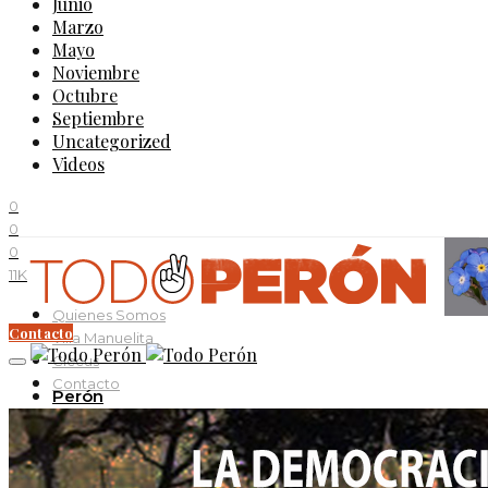
Junio
Marzo
Mayo
Noviembre
Octubre
Septiembre
Uncategorized
Videos
0
0
0
11K
Quienes Somos
Contacto
Villa Manuelita
Ciccus
Contacto
Perón
Evita
Documentos
Curso Evita Capitana
Videos