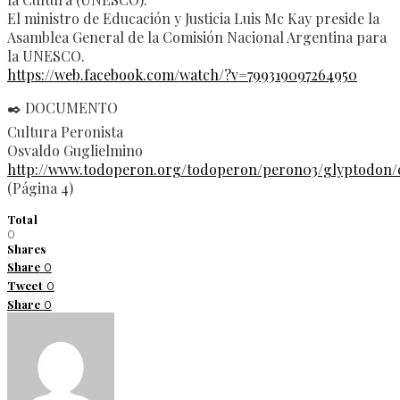
El ministro de Educación y Justicia Luis Mc Kay preside la
Asamblea General de la Comisión Nacional Argentina para
la UNESCO.
https://web.facebook.com/watch/?v=799319097264950
✒️ DOCUMENTO
Cultura Peronista
Osvaldo Guglielmino
http://www.todoperon.org/todoperon/peron03/glyptodon/c
(Página 4)
Total
0
Shares
Share
0
Tweet
0
Share
0