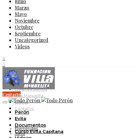
Junio
Marzo
Mayo
Noviembre
Octubre
Septiembre
Uncategorized
Videos
0
0
0
11K
Quienes Somos
Contacto
Villa Manuelita
Ciccus
Contacto
Perón
Evita
Documentos
Efemérides
Curso Evita Capitana
Junio
Videos