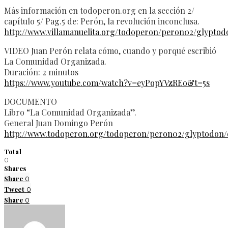
Más información en todoperon.org en la sección 2/
capítulo 5/ Pag.5 de: Perón, la revolución inconclusa.
http://www.villamanuelita.org/todoperon/peron02/glyptod
VIDEO Juan Perón relata cómo, cuando y porqué escribió
La Comunidad Organizada.
Duración: 2 minutos
https://www.youtube.com/watch?v=eyPopYVzREo&t=5s
DOCUMENTO
Libro “La Comunidad Organizada”.
General Juan Domingo Perón
http://www.todoperon.org/todoperon/peron02/glyptodon
Total
0
Shares
Share
0
Tweet
0
Share
0