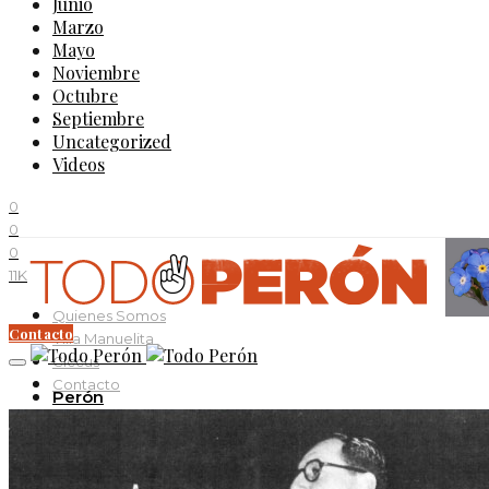
Junio
Marzo
Mayo
Noviembre
Octubre
Septiembre
Uncategorized
Videos
0
0
0
11K
Quienes Somos
Contacto
Villa Manuelita
Ciccus
Contacto
Perón
Evita
Documentos
Curso Evita Capitana
Videos