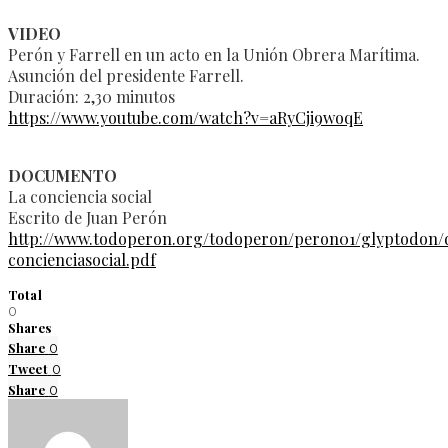
VIDEO
Perón y Farrell en un acto en la Unión Obrera Marítima.
Asunción del presidente Farrell.
Duración: 2,30 minutos
https://www.youtube.com/watch?v=aRyCji9woqE
DOCUMENTO
La conciencia social
Escrito de Juan Perón
http://www.todoperon.org/todoperon/peron01/glyptodon
concienciasocial.pdf
Total
0
Shares
Share
0
Tweet
0
Share
0