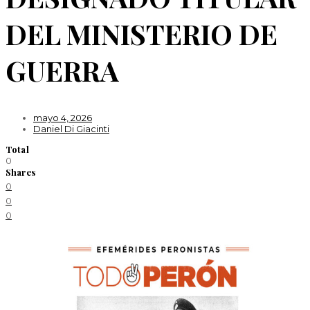
DEL MINISTERIO DE
GUERRA
mayo 4, 2026
Daniel Di Giacinti
Total
0
Shares
0
0
0