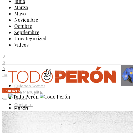
Junio
Marzo
Mayo
Noviembre
Octubre
Septiembre
Uncategorized
Videos
0
0
0
11K
Quienes Somos
Contacto
Villa Manuelita
Ciccus
Contacto
Perón
Evita
Documentos
Curso Evita Capitana
Videos