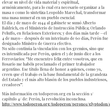
elevar su nivel de vida material y espiritual,
armónicamente, para lo cual era necesario organizar a la
masa o como lo sintetiza Leopoldo Marechal, transformar
una masa numeral en un pueblo esencial.
El día 2 de mayo de 1944 al gabinete se sumó Alberto
Baldrich, en el Ministerio de Instrucción Pública; Orlando
Peluffo, en Relaciones Exteriores; y dos días más tarde —el
4 de mayo— después de un interinato de 60 días, Perón fue
designado Ministro de Guerra efectivo.
No sólo continúa la vinculación con los gremios, sino que
es intensificada por Perón, quien el 3 de junio dice a los
Ferroviarios: “Me encuentro feliz entre vosotros, que en
Rosario me habéis proclamado el primer trabajador
argentino. Ese título llena de honor a quienes, como yo,
creen que el trabajo es la base fundamental de la grandeza
del Estado y el más alto blasón de los pueblos industriosos,
creadores”.
Más información en todoperon.org en la sección 1/
capítulo 4/ de: Perón, la revolución inconclusa.
http://www.todoperon.org/todoperon/peron01/glyptodon/c