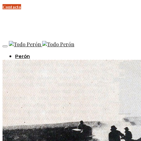
Contacto
Perón
Evita
Documentos
Curso Evita Capitana
Videos
Efemérides