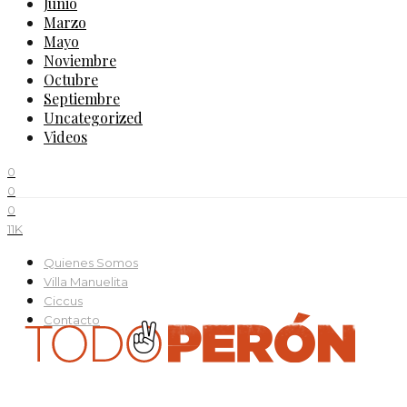
Junio
Marzo
Mayo
Noviembre
Octubre
Septiembre
Uncategorized
Videos
0
0
0
11K
Quienes Somos
Villa Manuelita
Ciccus
Contacto