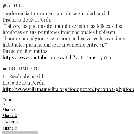
🎬 AUDIO
Conferencia Interamericana de Seguridad Social –
Discurso de Eva Perón.
“Tal vez los pueblos del mundo serían más felices si los
hombres en sus reuniones internacionales hubiesen
abandonado alguna vez o aún muchas veces los caminos
habituales para hablarse francamente entre sí.”
Duración: 8 mimutos
https://www.youtube.com/watch?v=B0GmCC7pY50
✒️ DOCUMENTO
La Razón de mi vida
Libro de Eva Perón
http://www.villamanuelita.org/todoperon/peron02/glypt
Total
0
Shares
Share
0
Tweet
0
Share
0