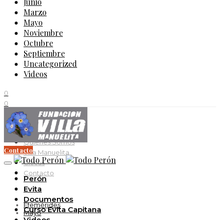
Junio
Marzo
Mayo
Noviembre
Octubre
Septiembre
Uncategorized
Videos
0
0
0
11K
Quienes Somos
Contacto
Villa Manuelita
Ciccus
Contacto
Perón
Evita
Documentos
Efemérides
Curso Evita Capitana
Mayo
Videos