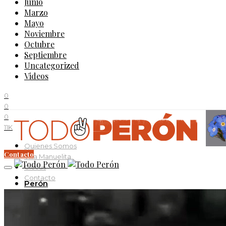
Junio
Marzo
Mayo
Noviembre
Octubre
Septiembre
Uncategorized
Videos
0
0
0
11K
Quienes Somos
Contacto
Villa Manuelita
Ciccus
Contacto
Perón
Evita
Documentos
Curso Evita Capitana
Videos