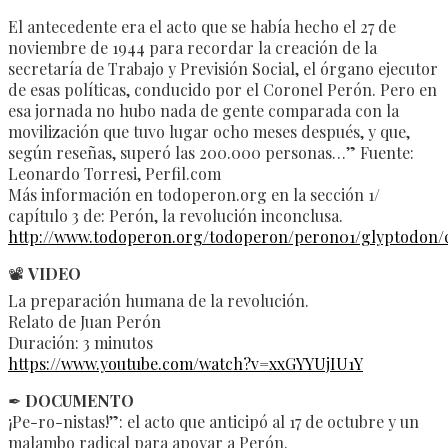
El antecedente era el acto que se había hecho el 27 de
noviembre de 1944 para recordar la creación de la
secretaría de Trabajo y Previsión Social, el órgano ejecutor
de esas políticas, conducido por el Coronel Perón. Pero en
esa jornada no hubo nada de gente comparada con la
movilización que tuvo lugar ocho meses después, y que,
según reseñas, superó las 200.000 personas…” Fuente:
Leonardo Torresi, Perfil.com
Más información en todoperon.org en la sección 1/
capítulo 3 de: Perón, la revolución inconclusa.
http://www.todoperon.org/todoperon/peron01/glyptodon/c
📽
VIDEO
La preparación humana de la revolución.
Relato de Juan Perón
Duración: 3 minutos
https://www.youtube.com/watch?v=xxGYYUjIU1Y
✒
DOCUMENTO
¡Pe-ro-nistas!”: el acto que anticipó al 17 de octubre y un
malambo radical para apoyar a Perón.