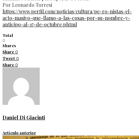
Por Leonardo Torresi
https://www.perfil.com/noticias/cultura/pe-ro-nistas-el-
acto-masivo-que-llamo-a-las-cosas-por-su-nombre-y-
anticipo-al-17-de-octubre.phtml
Total
0
Shares
Share
0
Tweet
0
Share
0
Daniel Di Giacinti
Artículo anterior