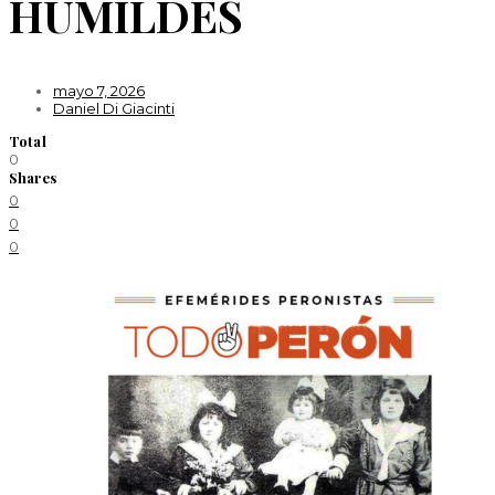
HUMILDES
mayo 7, 2026
Daniel Di Giacinti
Total
0
Shares
0
0
0