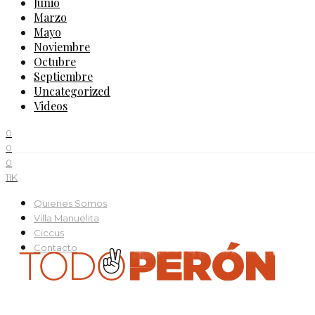
Junio
Marzo
Mayo
Noviembre
Octubre
Septiembre
Uncategorized
Videos
0
0
0
11K
Quienes Somos
Villa Manuelita
Ciccus
Contacto