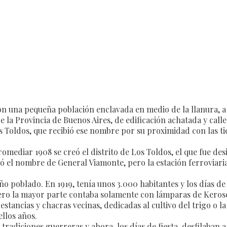
 con una pequeña población enclavada en medio de la llanura, 
e la Provincia de Buenos Aires, de edificación achatada y call
Los Toldos, que recibió ese nombre por su proximidad con las t
omediar 1908 se creó el distrito de Los Toldos, el que fue des
ibió el nombre de General Viamonte, pero la estación ferroviar
o poblado. En 1919, tenía unos 3.000 habitantes y los días de l
 pero la mayor parte contaba solamente con lámparas de Keros
tancias y chacras vecinas, dedicadas al cultivo del trigo o la
llos años.
adiciones guerreras y ahora, los días de fiesta, desfilaban a