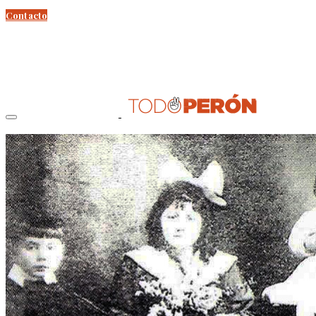
Contacto
Perón
Evita
Documentos
Curso Evita Capitana
Videos
Efemérides