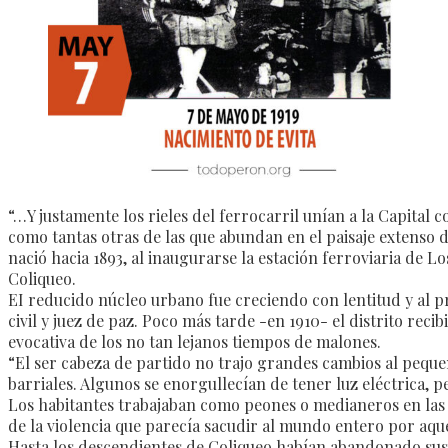
“…Y justamente los rieles del ferrocarril unían a la Capital
como tantas otras de las que abundan en el paisaje extenso d
nació hacia 1893, al inaugurarse la estación ferroviaria de 
Coliqueo.
EI reducido núcleo urbano fue creciendo con lentitud y al pr
civil y juez de paz. Poco más tarde -en 1910- el distrito rec
evocativa de los no tan lejanos tiempos de malones.
“El ser cabeza de partido no trajo grandes cambios al pequeñ
barriales. Algunos se enorgullecían de tener luz eléctrica,
Los habitantes trabajaban como peones o medianeros en las es
de la violencia que parecía sacudir al mundo entero por aque
Hasta los descendientes de Coliqueo habían abandonado sus tr