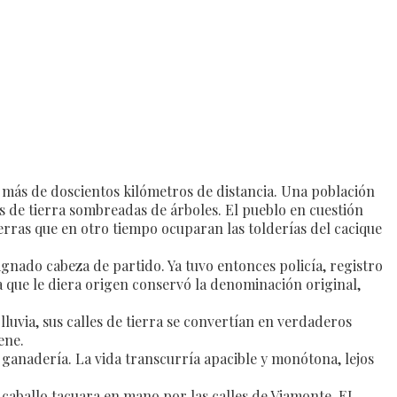
a más de doscientos kilómetros de distancia. Una población
es de tierra sombreadas de árboles. El pueblo en cuestión
ierras que en otro tiempo ocuparan las tolderías del cacique
ignado cabeza de partido. Ya tuvo entonces policía, registro
ia que le diera origen conservó la denominación original,
luvia, sus calles de tierra se convertían en verdaderos
ene.
 ganadería. La vida transcurría apacible y monótona, lejos
 caballo tacuara en mano por las calles de Viamonte. EI