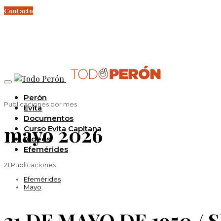
Contacto
Perón
Publicaciones por mes
Evita
Documentos
mayo 2026
Curso Evita Capitana
Videos
Efemérides
21 Publicaciones
Efemérides
Mayo
31 DE MAYO DE 1950 /