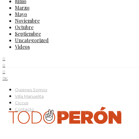
Junio
Marzo
Mayo
Noviembre
Octubre
Septiembre
Uncategorized
Videos
0
0
0
11K
Quienes Somos
Villa Manuelita
Ciccus
Contacto