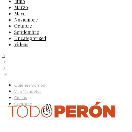
Junio
Marzo
Mayo
Noviembre
Octubre
Septiembre
Uncategorized
Videos
0
0
0
11K
Quienes Somos
Villa Manuelita
Ciccus
Contacto