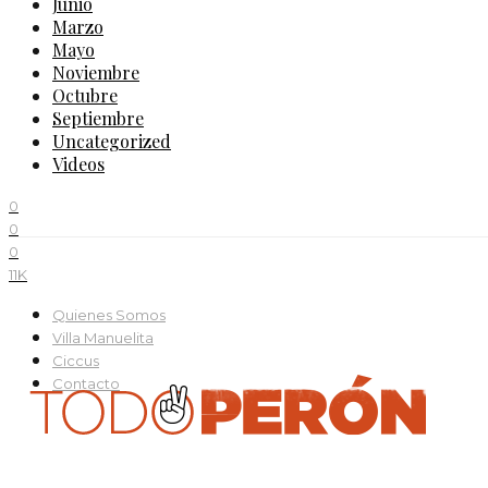
Junio
Marzo
Mayo
Noviembre
Octubre
Septiembre
Uncategorized
Videos
0
0
0
11K
Quienes Somos
Villa Manuelita
Ciccus
Contacto