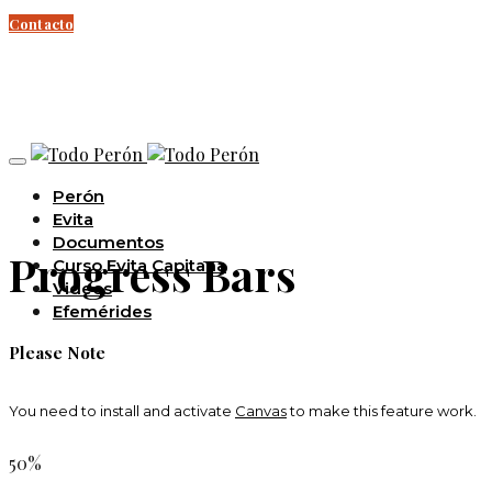
Contacto
Perón
Evita
Documentos
Progress Bars
Curso Evita Capitana
Videos
Efemérides
Please Note
You need to install and activate
Canvas
to make this feature work.
50%