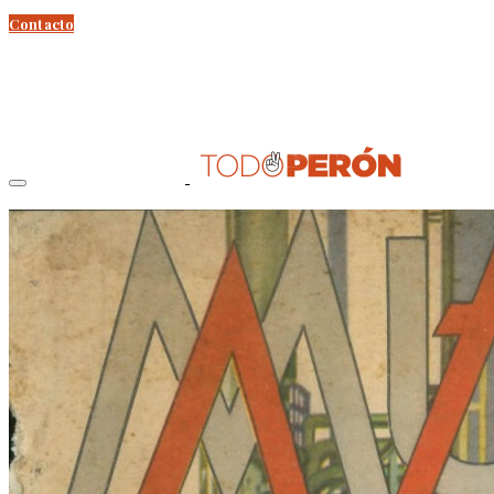
Contacto
Perón
Evita
Documentos
Curso Evita Capitana
Videos
Efemérides