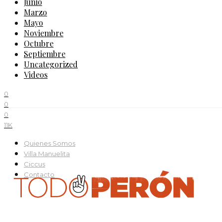
Junio
Marzo
Mayo
Noviembre
Octubre
Septiembre
Uncategorized
Videos
0
0
0
11K
Quienes Somos
Villa Manuelita
Ciccus
Contacto