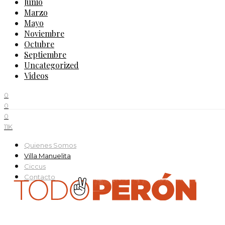
Junio
Marzo
Mayo
Noviembre
Octubre
Septiembre
Uncategorized
Videos
0
0
0
11K
Quienes Somos
Villa Manuelita
Ciccus
Contacto