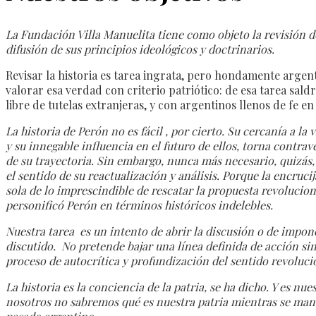
La Fundación Villa Manuelita tiene como objeto la revisión de
difusión de sus principios ideológicos y doctrinarios.
Revisar la historia es tarea ingrata, pero hondamente argent
valorar esa verdad con criterio patriótico: de esa tarea sal
libre de tutelas extranjeras, y con argentinos llenos de fe en 
La historia de Perón no es fácil , por cierto. Su cercanía a la
y su innegable influencia en el futuro de ellos, torna contrav
de su trayectoria. Sin embargo, nunca más necesario, quizás,
el sentido de su reactualización y análisis. Porque la encruci
sola de lo imprescindible de rescatar la propuesta revolucio
personificó Perón en términos históricos indelebles.
Nuestra tarea es un intento de abrir la discusión o de impon
discutido. No pretende bajar una línea definida de acción si
proceso de autocrítica y profundización del sentido revoluc
La historia es la conciencia de la patria, se ha dicho. Y es nu
nosotros no sabremos qué es nuestra patria mientras se mant