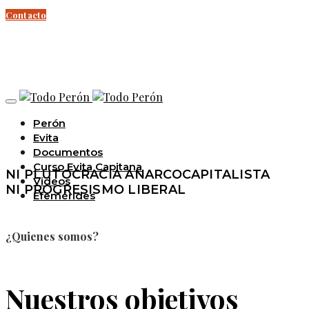
Contacto
Perón
Evita
Documentos
Curso Evita Capitana
NI PLUTOCRACIA ANARCOCAPITALISTA
Videos
NI PROGRESISMO LIBERAL
Efemérides
¿Quienes somos?
Nuestros objetivos