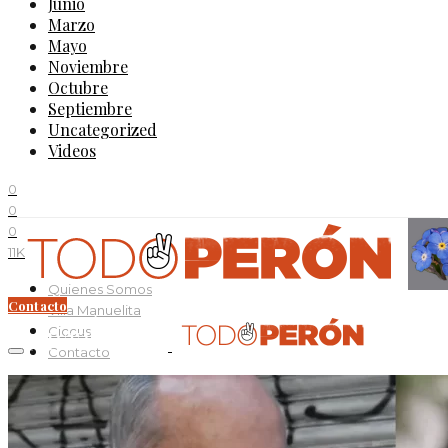
Junio
Marzo
Mayo
Noviembre
Octubre
Septiembre
Uncategorized
Videos
0
0
0
11K
Quienes Somos
Contacto
Villa Manuelita
Ciccus
Contacto
Perón
Evita
Documentos
Curso Evita Capitana