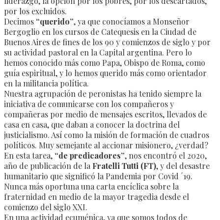
liderazgo, la opción por los pobres, por los descartados,
por los excluidos.
Decimos
“querido”
, ya que conocíamos a Monseñor
Bergoglio en los cursos de Catequesis en la Ciudad de
Buenos Aires de fines de los 90 y comienzos de siglo y por
su actividad pastoral en la Capital argentina. Pero lo
hemos conocido más como Papa, Obispo de Roma, como
guía espiritual, y lo hemos querido más como orientador
en la militancia política.
Nuestra agrupación de peronistas ha tenido siempre la
iniciativa de comunicarse con los compañeros y
compañeras por medio de mensajes escritos, llevados de
casa en casa, que daban a conocer la doctrina del
justicialismo. Así como la misión de formación de cuadros
políticos. Muy semejante al accionar misionero, ¿verdad?
En esta tarea,
“de predicadores”
, nos encontró el 2020,
año de publicación de la
Fratelli Tutti (FT)
, y del desastre
humanitario que significó la Pandemia por Covid ´19.
Nunca más oportuna una carta encíclica sobre la
fraternidad en medio de la mayor tragedia desde el
comienzo del siglo XXI.
En una actividad ecuménica, ya que somos todos de