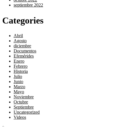
septiembre 2022
Categories
Abril
Agosto
diciembre
Documentos
Efemérides
Enero
Febrero
Historia
Julio
Junio
Marzo
Mayo
Noviembre
Octubre
Septiembre
Uncategorized
Videos