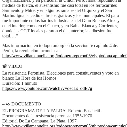
Organizaciones, y en particular la Unión Ferroviaria, repudiaron la
medida de fuerza, el ausentismo fue casi total en los ferrocarriles
Sarmiento y Mitre, y en algunos ramales del Urquiza y el San
Martín. Igual sucedió entre los gráficos y los municipales. El paro
fue importante en los barrios industriales del Gran Buenos Aires y
en el interior, como en el Chaco, y en Bahía Blanca y Corrientes,
donde las CGT locales pararon el día anterior, la adhesión fue
totaL…”
Más información en todoperon.org en la sección 5/ capítulo 4 de:
Perón, la revolución inconclusa.
http://www.villamanuelita.org/todoperon/peron05/glyptodon/capitulo
📽️ VIDEO
La resistencia Peronista. Elecciones para constituyentes y voto en
blanco La Hora de los Hornos.
Duración: 1 minuto
https://www.youtube.com/watch?v=oecLs_odE7g
– ✒️ DOCUMENTO
EL PROGRAMA DE LA FALDA. Roberto Baschetti.
Documentos de la resistencia peronista 1955-1970
Editorial De La Campana, La Plata, 1997.
http://www.villamanuelita.org/todoperon/peron05/glyptodon/capitulo