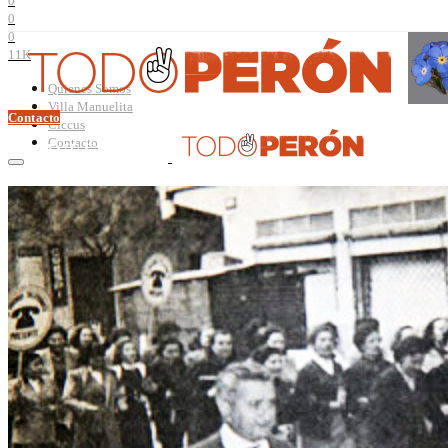
0
0
0
11K
Quienes Somos
Villa Manuelita
Contacto
Ciccus
Contacto
Perón
Evita
Documentos
Curso Evita Capitana
Videos
Efemérides