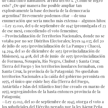
de cada cinco habitantes: arriba del 60%. ¿Cómo se logró
esto? ¿De qué manera fue posible ampliar tan
explosivamente la base decisoria de la democracia
argentina? Brevemente podemos citar —de una
enumeración que sería mucho más extensa— algunos hitos:
—Ley 13.010, del 9 de septiembre de 1947 (promulgada el 23
de ese mes), concediendo el voto femenino;
—Provincialización de Territorios Nacionales, donde no se
votaba por no ser Distritos Electorales; leyes 14.037, del 20
de julio de 1951 (provincialización de La Pampa y Chaco),
14.294, del 10 de diciembre de 1953 (provincialización de
Misiones), 14.408, del 28 de junio de 1955 (provincialización
de Formosa, Neuquén, Río Negro, Chubut y Santa Cruz;
Tierra del Fuego y los territorios insulares formaban, con
Santa Cruz, la provincia de la Patagonia). No quedaban
territorios Nacionales a la caída del gobierno peronista en
1955, el único que existe hoy día (Tierra del Fuego,
Antártida e Islas del Atlántico Sur) fue creado en marzo de
1957, segregándolos de la hasta entonces provincia de la
Patagonia;
—Ley 13.012, del 10 de septiembre de 1947, otorga el voto a
los suboficiales del Ejército negado por la ley Sáenz Peña