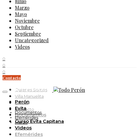
Junio
Marzo
Mayo
Noviembre
Octubre
Septiembre
Uncategorized
Videos
0
0
0
Contacto
11K
Quienes Somos
Villa Manuelita
Perón
Ciccus
Evita
Contacto
Documentos
Documentos
Efemérides
Curso Evita Capitana
Marzo
Videos
Efemérides