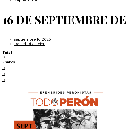
Septiembre
16 DE SEPTIEMBRE DE 
septiembre 16, 2025
Daniel Di Giacinti
Total
0
Shares
0
0
0