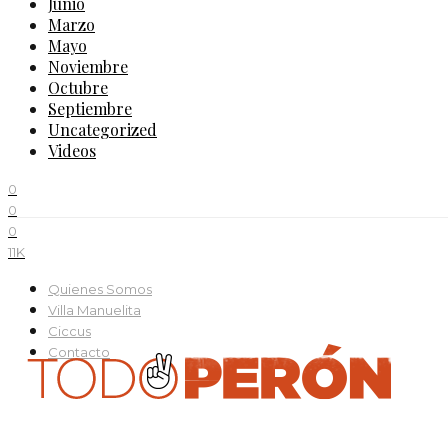
Junio
Marzo
Mayo
Noviembre
Octubre
Septiembre
Uncategorized
Videos
0
0
0
11K
Quienes Somos
Villa Manuelita
Ciccus
Contacto