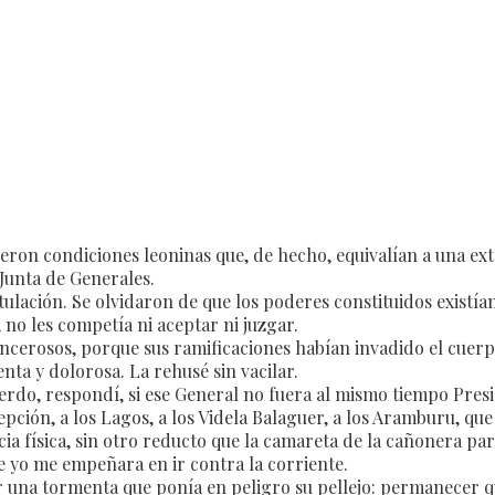
eron condiciones leoninas que, de hecho, equivalían a una exto
 Junta de Generales.
ulación. Se olvidaron de que los poderes constituidos existía
 no les competía ni aceptar ni juzgar.
ancerosos, porque sus ramificaciones habían invadido el cuerp
enta y dolorosa. La rehusé sin vacilar.
rdo, respondí, si ese General no fuera al mismo tiempo Presi
epción, a los Lagos, a los Videla Balaguer, a los Aramburu, q
cia física, sin otro reducto que la camareta de la cañonera p
e yo me empeñara en ir contra la corriente.
una tormenta que ponía en peligro su pellejo: permanecer quie