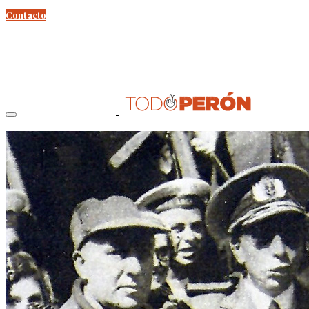
Contacto
Perón
Evita
Documentos
Curso Evita Capitana
Videos
Efemérides